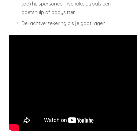
toe) huispersoneel inschakelt, zoals een
poetshulp of babysitter.
De jachtverzekering als je gaat jagen.