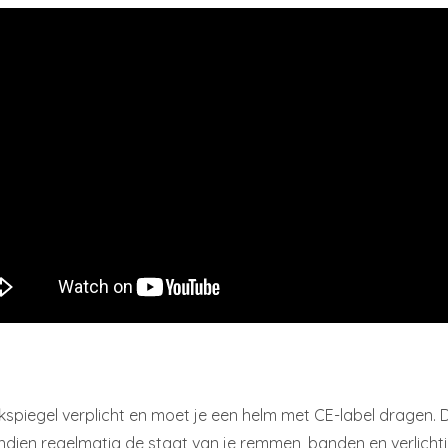
kspiegel verplicht en moet je een helm met CE-label dragen. 
dien regelmatig de staat van je remmen, banden en verlichti