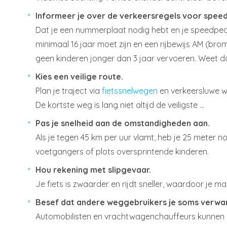
Informeer je over de verkeersregels voor spee
Dat je een nummerplaat nodig hebt en je speedpedelec
minimaal 16 jaar moet zijn en een rijbewijs AM (br
geen kinderen jonger dan 3 jaar vervoeren. Weet da
Kies een veilige route.
Plan je traject via
fietssnelwegen
en verkeersluwe w
De kortste weg is lang niet altijd de veiligste …
Pas je snelheid aan de omstandigheden aan.
Als je tegen 45 km per uur vlamt, heb je 25 meter 
voetgangers of plots oversprintende kinderen.
Hou rekening met slipgevaar.
Je fiets is zwaarder en rijdt sneller, waardoor je m
Besef dat andere weggebruikers je soms verwar
Automobilisten en vrachtwagenchauffeurs kunnen ni