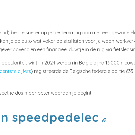
 ben je sneller op je bestemming dan met een gewone elektri
n je de auto wat vaker op stal laten voor je woon-werkverkee
gever bovendien een financieel duwtje in de rug via fietsleas
populariteit wint. In 2024 werden in België bijna 13.000 ni
centste cijfers
) registreerde de Belgische federale politie 
 weet je dus maar beter waaraan je begint.
een speedpedelec