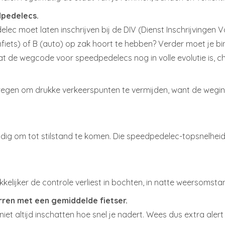
dpedelecs.
 moet laten inschrijven bij de DIV (Dienst Inschrijvingen Voe
omfiets) of B (auto) op zak hoort te hebben? Verder moet je 
t de wegcode voor speedpedelecs nog in volle evolutie is, c
egen om drukke verkeerspunten te vermijden, want de weginr
nodig om tot stilstand te komen. Die speedpedelec-topsnelhei
akkelijker de controle verliest in bochten, in natte weersoms
ren met een gemiddelde fietser.
et altijd inschatten hoe snel je nadert. Wees dus extra ale