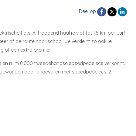
Deel op
sche fiets. Al trappend haal je vlot tot 45 km per uur!
r of de route naar school. Je verkleint zo ook je
ing of een extra premie?
euwe en ruim 8.000 tweedehandse speedpedelecs verkocht.
633 gewonden door ongevallen met speedpedelecs, 2