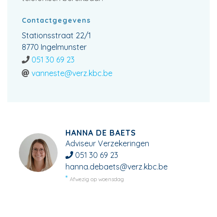
Contactgegevens
Stationsstraat 22/1
8770 Ingelmunster
051 30 69 23
vanneste@verz.kbc.be
HANNA DE BAETS
Adviseur Verzekeringen
051 30 69 23
hanna.debaets@verz.kbc.be
Afwezig op woensdag