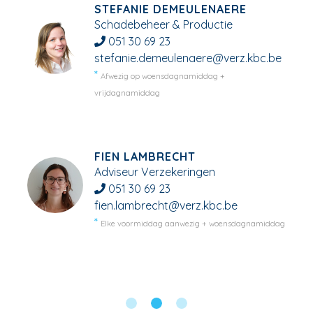
STEFANIE DEMEULENAERE
Schadebeheer & Productie
051 30 69 23
stefanie.demeulenaere@verz.kbc.be
Afwezig op woensdagnamiddag +
vrijdagnamiddag
FIEN LAMBRECHT
Adviseur Verzekeringen
051 30 69 23
fien.lambrecht@verz.kbc.be
Elke voormiddag aanwezig + woensdagnamiddag