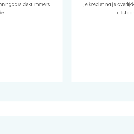
woningpolis dekt immers
je krediet na je overli
de
uitstaa
SPRAAK