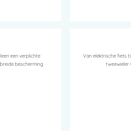
lleen een verplichte
Van elektrische fiets 
gebreide bescherming.
tweewieler 
AAK