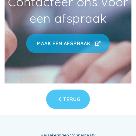
Contacteer ons voor
een afspraak
MAAK EEN AFSPRAAK
TERUG
Verzekeringen Vanneste BV